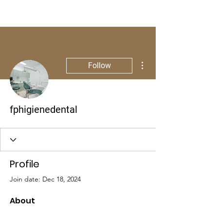
More actions
Follow
fphigienedental
Profile
Join date: Dec 18, 2024
About