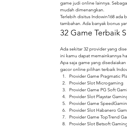
game judi online lainnya. Sebagai
mudah dimenangkan.
Terlebih disitus Indowin168 ada
tambahan. Ada banyak bonus yang
32 Game Terbaik Si
Ada sekitar 32 provider yang dise
ini kamu dapat memainkannya hany
Apa saja game yang disedaiakan si
gacor online pilihan terbaik Indo
Provider Game Pragmatic Pl
Provider Slot Microgaming
Provider Game PG Soft Gam
Provider Slot Playstar Gamin
Provider Game SpeedGami
Provider Slot Habanero Gam
Provider Game TopTrend G
Provider Slot Betsoft Gamin