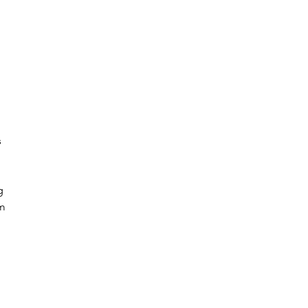
s
g
m