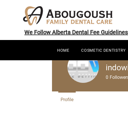
We Follow Alberta Dental Fee Guidelines
HOME
COSMETIC DENTISTRY
indow
0
Follower
Profile