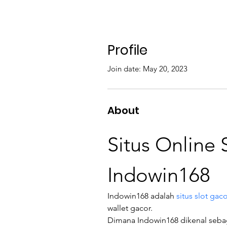
Profile
Join date: May 20, 2023
About
Situs Online 
Indowin168
Indowin168 adalah 
situs slot gac
wallet gacor.
Dimana Indowin168 dikenal sebaga