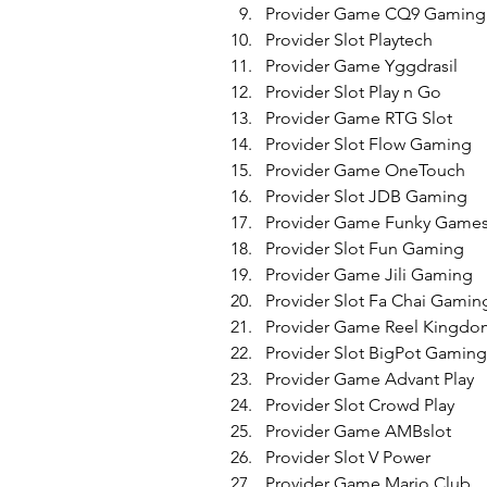
Provider Game CQ9 Gaming
Provider Slot Playtech
Provider Game Yggdrasil
Provider Slot Play n Go
Provider Game RTG Slot
Provider Slot Flow Gaming
Provider Game OneTouch
Provider Slot JDB Gaming
Provider Game Funky Game
Provider Slot Fun Gaming
Provider Game Jili Gaming
Provider Slot Fa Chai Gamin
Provider Game Reel Kingdo
Provider Slot BigPot Gaming
Provider Game Advant Play
Provider Slot Crowd Play
Provider Game AMBslot
Provider Slot V Power
Provider Game Mario Club