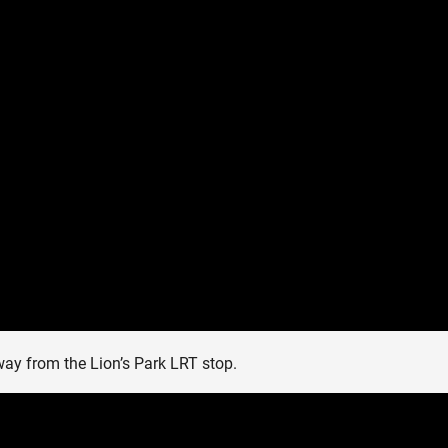
ay from the Lion’s Park LRT stop.