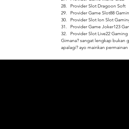
Provider Slot Dragoon Soft
Provider Game Slot88 Gami
Provider Slot Ion Slot Gamin
Provider Game Joker123 Ga
Provider Slot Live22 Gaming
Gimana? sangat lengkap bukan gam
apalagi? ayo mainkan permainan y