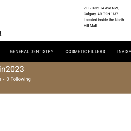
211-1632 14 Ave NW,
Calgary, AB T2N 1M7
Located inside the North
Hill Mall
!
GENERAL DENTISTRY
COSMETIC FILLERS
INVIS
in2023
s
0
Following