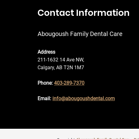
Contact Information
Abougoush Family Dental Care
Address
211-1632 14 Ave NW,
Calgary, AB T2N 1M7
Phone:
403-289-7370
Email:
info@abougoushdental.com