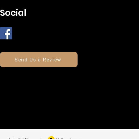
Social
Send Us a Review