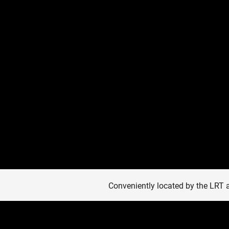
Conveniently located by the LRT 