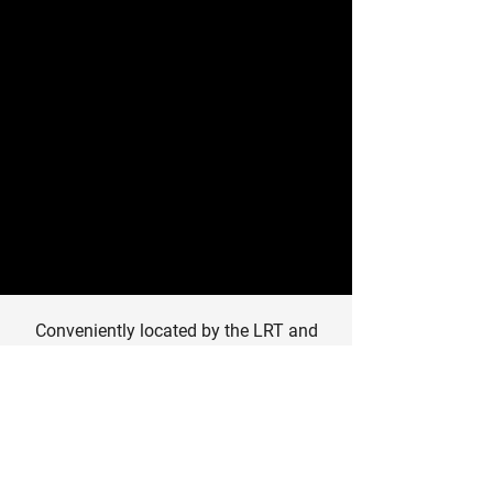
Conveniently located by the LRT and
SAIT. Abougoush Family Dental Care is
located just steps away from the Lion’s
Park LRT stop.