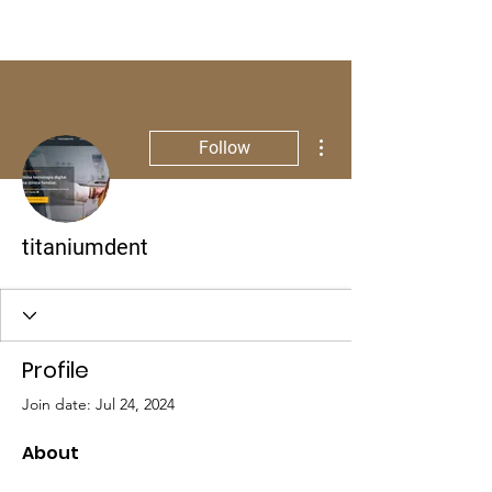
More actions
Follow
titaniumdent
Profile
Join date: Jul 24, 2024
About